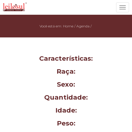
Toggl
navig
Você está em:
Home
/
Agenda
/
Características:
Raça:
Sexo:
Quantidade:
Idade:
Peso: