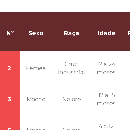
Nº
Sexo
Raça
Idade
Cruz.
12 a 24
2
Fêmea
Industrial
meses
12 a 15
3
Macho
Nelore
meses
4 a 12