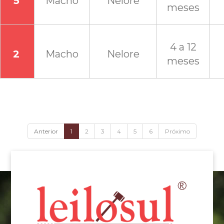
5
Macho
Nelore
meses
4 a 12
2
Macho
Nelore
meses
Anterior
1
2
3
4
5
6
Próximo