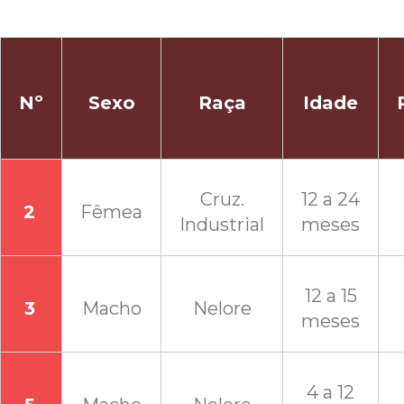
Nº
Sexo
Raça
Idade
Cruz.
12 a 24
2
Fêmea
Industrial
meses
12 a 15
3
Macho
Nelore
meses
4 a 12