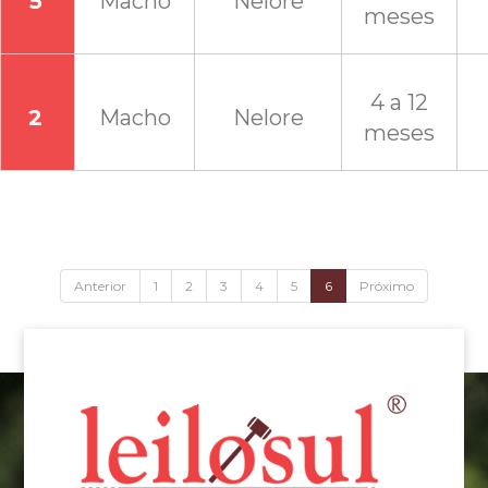
5
Macho
Nelore
meses
4 a 12
2
Macho
Nelore
meses
Anterior
1
2
3
4
5
6
Próximo