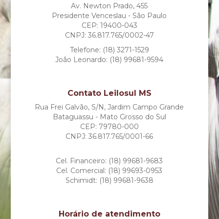
Av. Newton Prado, 455
Presidente Venceslau - São Paulo
CEP: 19400-043
CNPJ: 36.817.765/0002-47
Telefone: (18) 3271-1529
João Leonardo: (18) 99681-9594
Contato Leilosul MS
Rua Frei Galvão, S/N, Jardim Campo Grande
Bataguassu - Mato Grosso do Sul
CEP: 79780-000
CNPJ: 36.817.765/0001-66
Cel. Financeiro: (18) 99681-9683
Cel. Comercial: (18) 99693-0953
Schimidt: (18) 99681-9638
Horário de atendimento