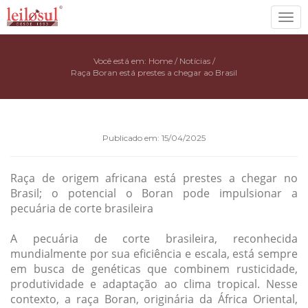
Toggl
navig
Você está em:
Home
/
Notícias
/
Raça Boran está prestes a chegar ao Brasil
Publicado em: 15/04/2025
Raça de origem africana está prestes a chegar no
Brasil; o potencial o Boran pode impulsionar a
pecuária de corte brasileira
A pecuária de corte brasileira, reconhecida
mundialmente por sua eficiência e escala, está sempre
em busca de genéticas que combinem rusticidade,
produtividade e adaptação ao clima tropical. Nesse
contexto, a raça Boran, originária da África Oriental,